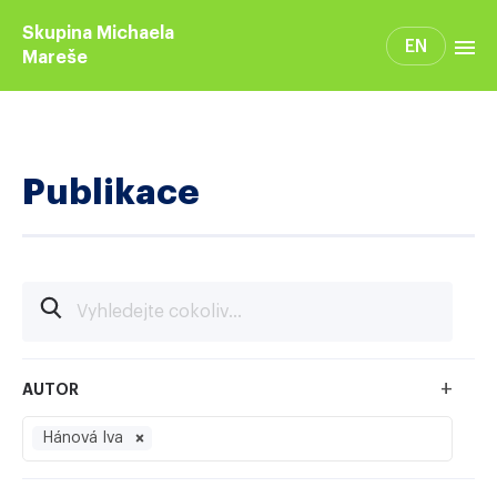
Skupina Michaela
EN
Mareše
Členové skupiny
Publikace
Publikace
+
AUTOR
Hánová Iva