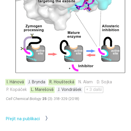
I. Hánová
J. Brynda
R. Houštecká
N. Alam
D. Sojka
P. Kopáček
L. Marešová
J. Vondrášek
+ 3 další
Cell Chemical Biology
25
(3): 318-329 (2018)
Přejít na publikaci