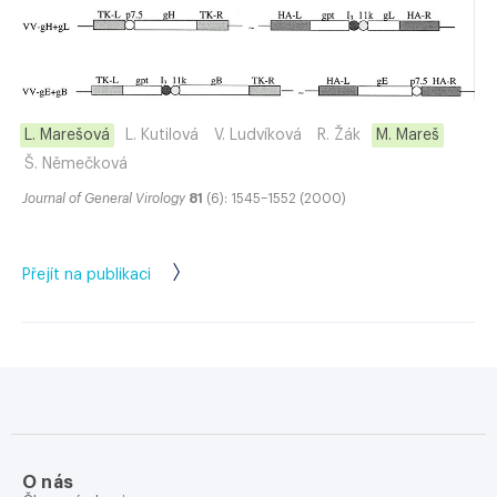
L. Marešová
L. Kutilová
V. Ludvíková
R. Žák
M. Mareš
Š. Němečková
Journal of General Virology
81
(6): 1545–1552 (2000)
Přejít na publikaci
O nás