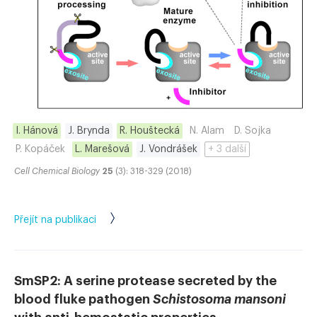
I. Hánová
J. Brynda
R. Houštecká
N. Alam
D. Sojka
P. Kopáček
L. Marešová
J. Vondrášek
+ 3 další
Cell Chemical Biology
25
(3): 318-329 (2018)
Přejít na publikaci
SmSP2: A serine protease secreted by the
blood fluke pathogen
Schistosoma mansoni