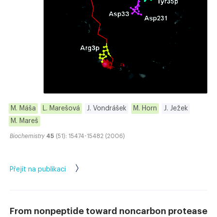
M. Máša
L. Marešová
J. Vondrášek
M. Horn
J. Ježek
M. Mareš
Biochemistry
45
(51): 15474-15482 (2006)
Přejít na publikaci
From nonpeptide toward noncarbon protease