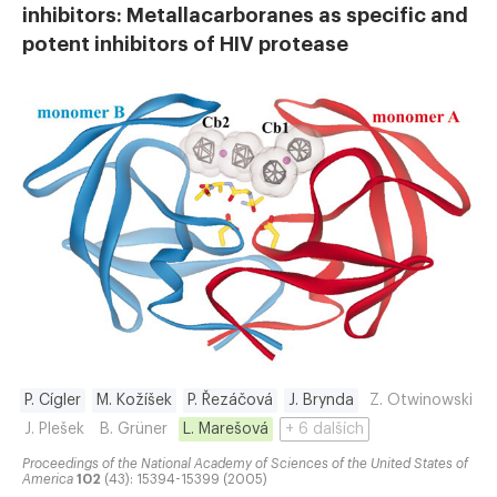
inhibitors: Metallacarboranes as specific and
potent inhibitors of HIV protease
P. Cígler
M. Kožíšek
P. Řezáčová
J. Brynda
Z. Otwinowski
J. Plešek
B. Grüner
L. Marešová
+ 6 dalších
Proceedings of the National Academy of Sciences of the United States of
America
102
(43): 15394-15399 (2005)