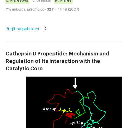
L. Marešová
V. Stejskal
M. Mareš
Physiological Entomology
32
(1): 41-49 (2007)
Přejít na publikaci
Cathepsin D Propeptide: Mechanism and
Regulation of Its Interaction with the
Catalytic Core