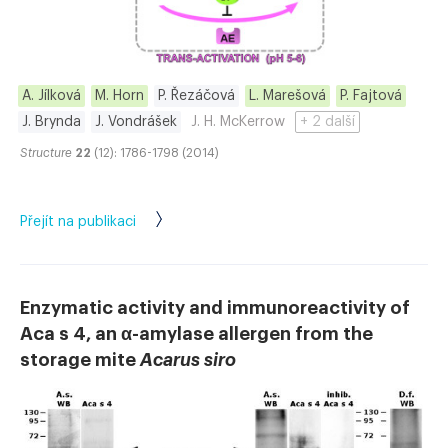
A. Jílková
M. Horn
P. Řezáčová
L. Marešová
P. Fajtová
J. Brynda
J. Vondrášek
J. H. McKerrow
+ 2 další
Structure
22
(12): 1786-1798 (2014)
Přejít na publikaci
Enzymatic activity and immunoreactivity of
Aca s 4, an α-amylase allergen from the
storage mite
Acarus siro