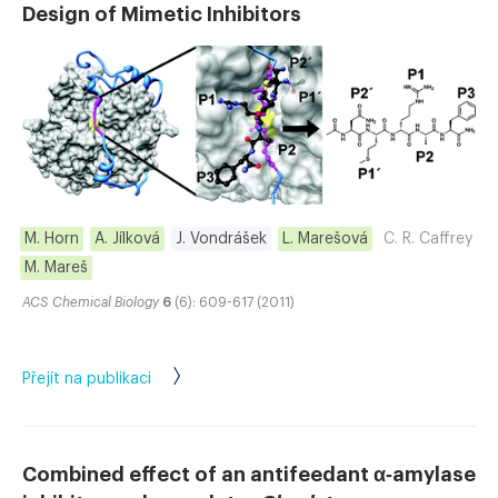
Design of Mimetic Inhibitors
M. Horn
A. Jílková
J. Vondrášek
L. Marešová
C. R. Caffrey
M. Mareš
ACS Chemical Biology
6
(6): 609-617 (2011)
Přejít na publikaci
Combined effect of an antifeedant α‐amylase