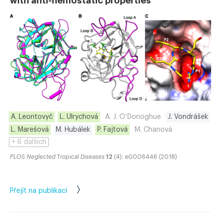
with anti-hemostatic properties
A. Leontovyč
L. Ulrychová
A. J. O’Donoghue
J. Vondrášek
L. Marešová
M. Hubálek
P. Fajtová
M. Chanová
+ 6 dalších
PLOS Neglected Tropical Diseases
12
(4): e0006446 (2018)
Přejít na publikaci