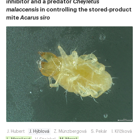
inhibitor and a predator
Cheyletus
malaccensis
in controlling the stored‐product
mite
Acarus siro
J. Hubert
J. Hýblová
Z. Münzbergová
S. Pekár
I. Křížková